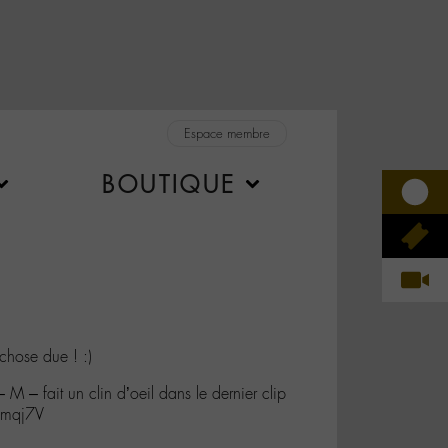
Espace membre
BOUTIQUE
hose due ! :)
 – fait un clin d’oeil dans le dernier clip
Omqj7V