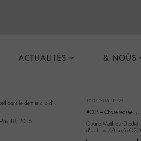
ACTUALITÉS
& NOÛS
10.05.2016 - 11:25
il dans le dernier clip d'...
#CLIP – Chose teasée … c
May 10, 2016
Quand Matthieu Chedid – M
d’… https://t.co/arO2