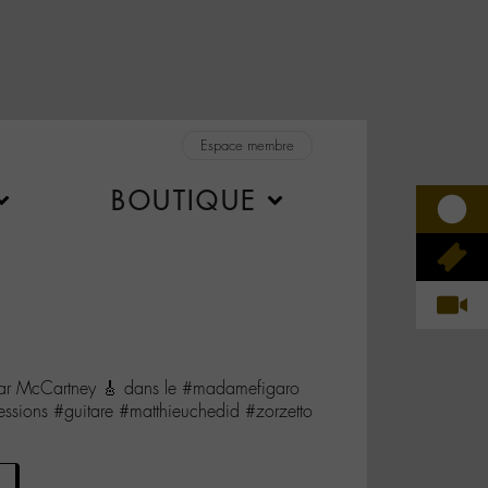
Espace membre
BOUTIQUE
par McCartney 🎸 dans le #madamefigaro
ssions #guitare #matthieuchedid #zorzetto