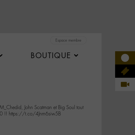
Espace membre
BOUTIQUE
@M_Chedid, John Scatman et Big Soul tout
0 !! https://t.co/4Jnm6siw5B