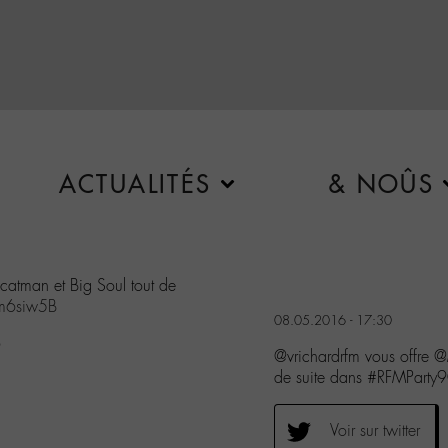
ACTUALITÉS
& NOÛS
Scatman et Big Soul tout de
nm6siw5B
08.05.2016 - 17:30
6
@vrichardrfm vous offre 
de suite dans #RFMParty9
Voir sur twitter