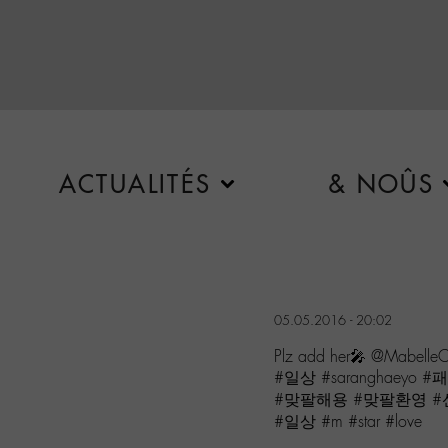
ACTUALITÉS
& NOÛS
05.05.2016 - 20:02
Plz add her🎤 @Mabelle
#일상 #saranghaey
#맞팔해용 #맞팔환영 #
#일상 #m #star #love