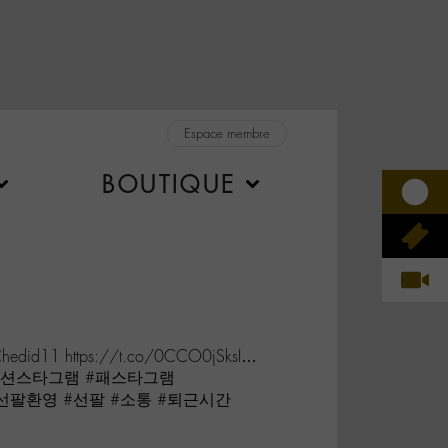
Espace membre
BOUTIQUE
Chedid11 https://t.co/0CCO0jSksI…
o #패션스타그램 #패스타그램
선팔환영 #선팔 #소통 #퇴근시간