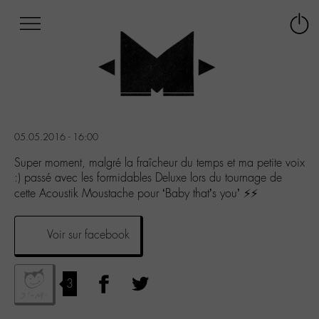
Afficher
Panneau de gestion des cookies
Labo
Connex
-
le
M-
menu
Aller
au
menu
Aller
05.05.2016 - 16:00
au
contenu
Super moment, malgré la fraîcheur du temps et ma petite voix
Aller
:) passé avec les formidables Deluxe lors du tournage de
à
cette Acoustik Moustache pour ‘Baby that’s you’ ⚡⚡
la
recherche
Voir sur facebook
3