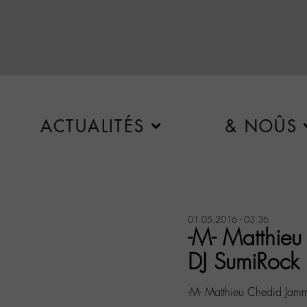
ACTUALITÉS
& NOÛS
01.05.2016 - 03:36
-M- Matthie
DJ SumiRock 
-M- Matthieu Chedid Jam