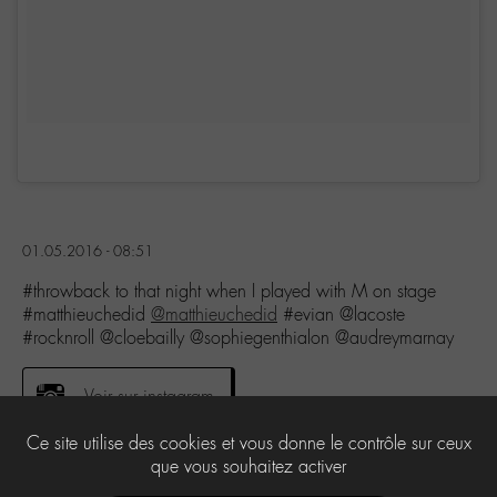
01.05.2016 - 08:51
#throwback to that night when I played with M on stage
#matthieuchedid
@matthieuchedid
#evian @lacoste
#rocknroll @cloebailly @sophiegenthialon @audreymarnay
Voir sur instagram
Ce site utilise des cookies et vous donne le contrôle sur ceux
que vous souhaitez activer
0