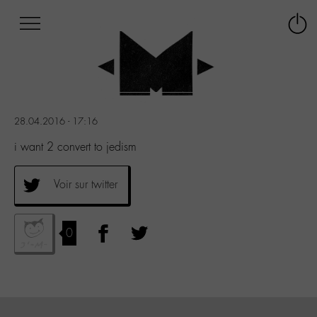
Afficher
Panneau de gestion des cookies
Labo
Connex
-
le
M-
menu
Aller
au
menu
28.04.2016 - 17:16
Aller
au
i want 2 convert to jedism
contenu
Aller
Voir sur twitter
à
la
recherche
0