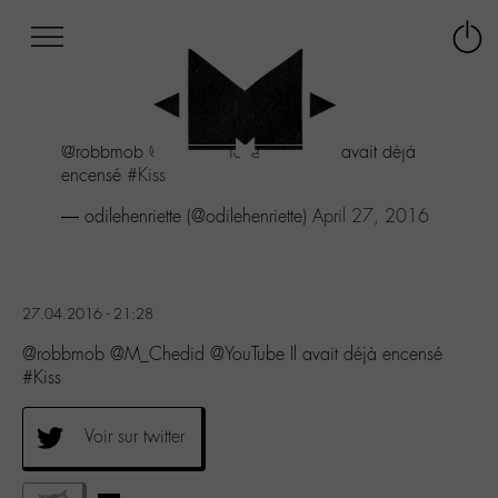
Afficher
Panneau de gestion des cookies
Labo
Connex
-
le
M-
menu
Aller
@robbmob
@M_Chedid
@YouTube
Il avait déjà
au
encensé
#Kiss
menu
Aller
— odilehenriette (@odilehenriette)
April 27, 2016
au
contenu
Aller
à
27.04.2016 - 21:28
la
recherche
@robbmob @M_Chedid @YouTube Il avait déjà encensé
#Kiss
Voir sur twitter