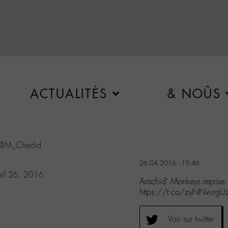
ACTUALITÉS
& NOÛS
@M_Chedid
26.04.2016 - 19:46
ril 26, 2016
Arachid’ Monkeys repris
https://t.co/zyNNvurgU
Voir sur twitter