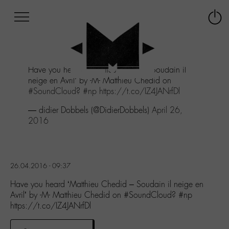
Afficher
Panneau de gestion des cookies
Labo
Connex
-
le
M-
menu
Aller
Have you heard ‘Matthieu Chedid - Soudain il
au
neige en Avril’ by -M- Matthieu Chedid on
menu
#SoundCloud
?
#np
https://t.co/IZ4JANrfDl
Aller
au
— didier Dobbels (@DidierDobbels)
April 26,
contenu
2016
Aller
à
la
recherche
26.04.2016 - 09:37
Have you heard ‘Matthieu Chedid – Soudain il neige en
Avril’ by -M- Matthieu Chedid on #SoundCloud? #np
https://t.co/IZ4JANrfDl