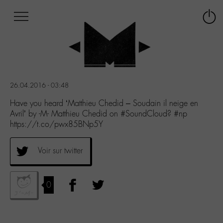
Afficher
Panneau de gestion des cookies
Labo
Connex
-
le
M-
menu
Aller
au
menu
26.04.2016 - 03:48
Aller
au
Have you heard ‘Matthieu Chedid – Soudain il neige en
contenu
Avril’ by -M- Matthieu Chedid on #SoundCloud? #np
Aller
https://t.co/pwx85BNp5Y
à
la
Voir sur twitter
recherche
0