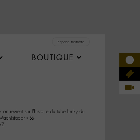
Espace membre
BOUTIQUE
n revient sur l’histoire du tube funky du
achistador » 🎤
WZ