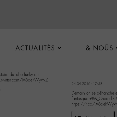
ACTUALITÉS
& NOÛS
stoire du tube funky du
c.twitter.com/lA6qekWyWZ
24.04.2016 - 17:58
6
Demain on se déhanche et o
fantasque @M_Chedid « M
https://t.co/lA6qekWy