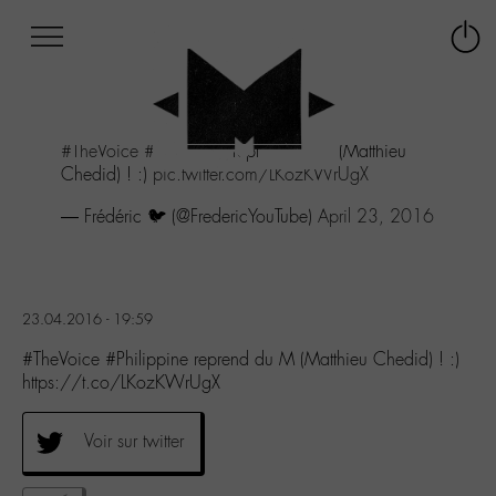
Afficher
Panneau de gestion des cookies
Labo
Connex
-
le
M-
menu
Aller
#TheVoice
#Philippine
reprend du M (Matthieu
au
Chedid) ! :)
pic.twitter.com/LKozKWrUgX
menu
Aller
— Frédéric 🐦 (@FredericYouTube)
April 23, 2016
au
contenu
Aller
à
la
23.04.2016 - 19:59
recherche
#TheVoice #Philippine reprend du M (Matthieu Chedid) ! :)
https://t.co/LKozKWrUgX
Voir sur twitter