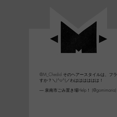
Panneau de gestion des cookies
LABO
-
Aller
Laboratoire
au
poétique
M-
menu
et
musical
Aller
autour
au
de
contenu
l'univers
Aller
de
-
à
M-
@M_Chedid
そのヘアースタイルは、フラ
la
すか？＼(^o^)／わはははははは！
recherche
— 泉南市ごみ置き場Help！ (@gomimaria