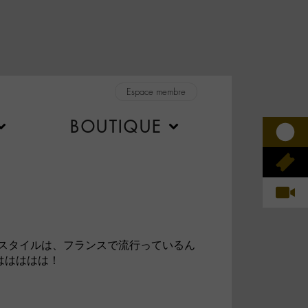
Espace membre
BOUTIQUE
ヘアースタイルは、フランスで流行っているん
はははははは！