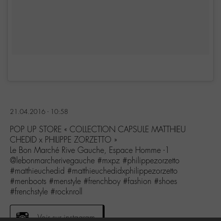
21.04.2016 - 10:58
POP UP STORE « COLLECTION CAPSULE MATTHIEU
CHEDID x PHILIPPE ZORZETTO »
Le Bon Marché Rive Gauche, Espace Homme -1
@lebonmarcherivegauche #mxpz #philippezorzetto
#matthieuchedid #matthieuchedidxphilippezorzetto
#menboots #menstyle #frenchboy #fashion #shoes
#frenchstyle #rocknroll
Voir sur instagram