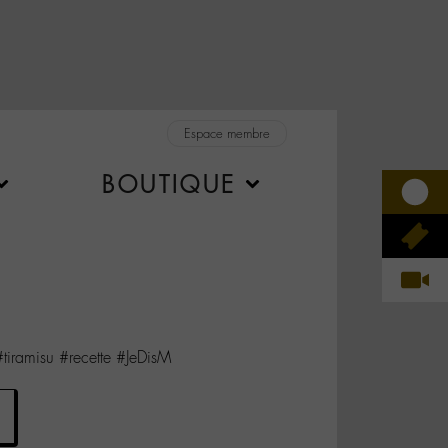
Espace membre
BOUTIQUE
#tiramisu #recette #JeDisM