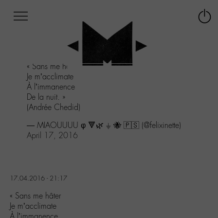
Afficher
Panneau de gestion des cookies
Labo
Connex
-
le
M-
menu
Aller
« Sans me hâter
au
Je m’acclimate
menu
À l’immanence
Aller
De la nuit. »
au
(Andrée Chedid)
contenu
Aller
— MIAOUUUU φ 🔻🌿 ⏚ 🐝 🇵🇸 (@felixinette)
à
April 17, 2016
la
recherche
17.04.2016 - 21:17
« Sans me hâter
Je m’acclimate
À l’immanence