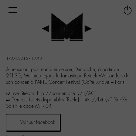
Afficher
Panneau de gestion des cookies
Labo
Connex
-
le
M-
menu
Aller
au
menu
Aller
17.04.2016 - 13:43
au
contenu
A ne surtout pas manquer ce soir, Dimanche, à partir de
Aller
21h30, Matthieu rejoint le fantastique Patrick Watson lors de
à
son concert à l’ARTE Concert Festival (Gaîté Lyrique – Paris)
la
➫ Live Stream: http://concert.arte.tv/fr/ACF
recherche
➫ Derniers billets disponibles [Exclu] : http://bit.ly/1SkjpXh
Saisir le code M1704
Voir sur facebook