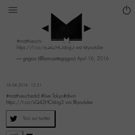
Afficher
Panneau de gestion des cookies
Labo
Connex
-
le
M-
menu
Aller
#matthieuchedid
#live
Tokyo#divin
au
https://t.co/xQ42HOdog3
via
@youtube
menu
Aller
— gagoo (@lamojettegagoo)
April 16, 2016
au
contenu
Aller
à
16.04.2016 - 12:31
la
recherche
#matthieuchedid #live Tokyo#divin
https://t.co/xQ42HOdog3 via @youtube
Voir sur twitter