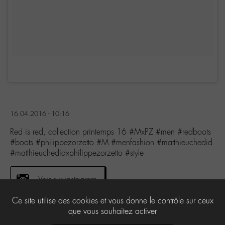
16.04.2016 - 10:16
Red is red, collection printemps 16 #MxPZ #men #redboots
#boots #philippezorzetto #M #menfashion #matthieuchedid
#matthieuchedidxphilippezorzetto #style
Voir sur instagram
Ce site utilise des cookies et vous donne le contrôle sur ceux
que vous souhaitez activer
0