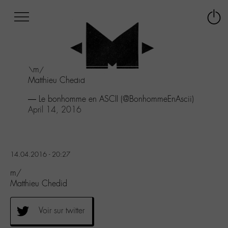
Afficher
Panneau de gestion des cookies
Labo
Connex
-
le
M-
menu
Aller
\m/
au
Matthieu Chedid
menu
Aller
— Le bonhomme en ASCII (@BonhommeEnAscii)
au
April 14, 2016
contenu
Aller
à
la
14.04.2016 - 20:27
recherche
m/
Matthieu Chedid
Voir sur twitter