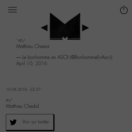
Afficher
Panneau de gestion des cookies
Labo
Connex
-
le
M-
menu
Aller
\m/
au
Matthieu Chedid
menu
Aller
— Le bonhomme en ASCII (@BonhommeEnAscii)
au
April 10, 2016
contenu
Aller
à
la
10.04.2016 - 22:57
recherche
m/
Matthieu Chedid
Voir sur twitter