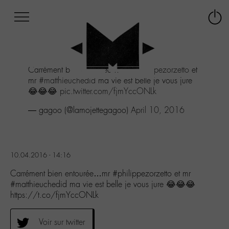
Afficher
Panneau de gestion des cookies
Labo
Connex
-
le
M-
menu
Aller
Carrément bien entourée...mr
#philippezorzetto
et
au
mr
#matthieuchedid
ma vie est belle je vous jure
menu
😂😂😂
pic.twitter.com/fjmYccONLk
Aller
au
— gagoo (@lamojettegagoo)
April 10, 2016
contenu
Aller
à
la
10.04.2016 - 14:16
recherche
Carrément bien entourée…mr #philippezorzetto et mr
#matthieuchedid ma vie est belle je vous jure 😂😂😂
https://t.co/fjmYccONLk
Voir sur twitter