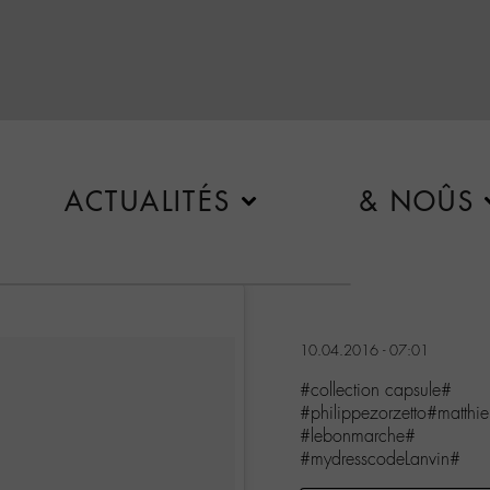
ACTUALITÉS
& NOÛS
10.04.2016 - 07:01
#collection capsule#
#philippezorzetto#matthi
#lebonmarche#
#mydresscodeLanvin#