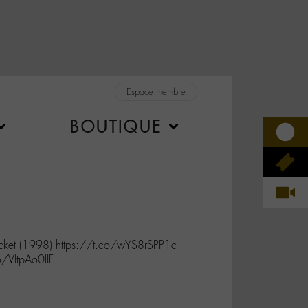
Espace membre
BOUTIQUE
ket (1998) https://t.co/wYS8rSPP1c
/VItpAo0lIF