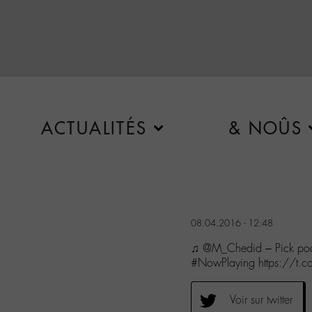
ACTUALITÉS
& NOÛS
08.04.2016 - 12:48
♫ @M_Chedid – Pick poc
#NowPlaying https://t.co
Voir sur twitter