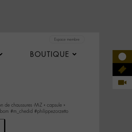
Espace membre
BOUTIQUE
ion de chaussures -M-Z « capsule »
#labom #m_chedid #philippezorzetto