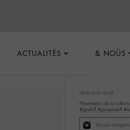
ACTUALITÉS
& NOÛS
08.04.2016 - 06:02
Présentation de la collect
#groskiff #grosgroskiff 
Voir sur instagram