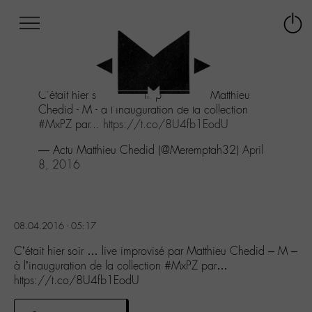
Afficher
Panneau de gestion des cookies
Labo
Connex
-
le
M-
menu
Aller
C'était hier soir ... live improvisé par Matthieu
au
Chedid - M - à l'inauguration de la collection
menu
#MxPZ
par...
https://t.co/8U4fb1EodU
Aller
au
— Actu Matthieu Chedid (@Meremptah32)
April
contenu
8, 2016
Aller
à
la
recherche
08.04.2016 - 05:17
C’était hier soir … live improvisé par Matthieu Chedid – M –
à l’inauguration de la collection #MxPZ par…
https://t.co/8U4fb1EodU