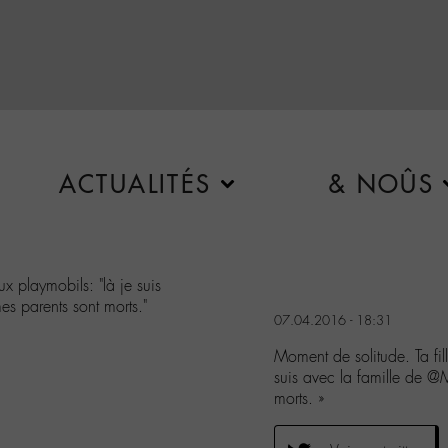
ACTUALITÉS
& NOÛS
x playmobils: "là je suis
s parents sont morts."
07.04.2016 - 18:31
Moment de solitude. Ta fil
suis avec la famille de 
morts. »