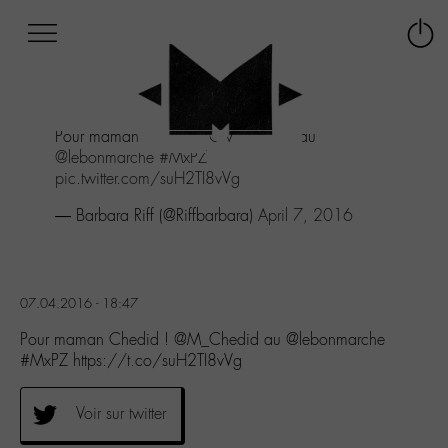
Afficher
Panneau de gestion des cookies
Labo
Connex
-
le
M-
menu
Aller
Pour maman Chedid !
@M_Chedid
au
au
@lebonmarche
#MxPZ
menu
pic.twitter.com/suH2TI8vVg
Aller
au
— Barbara Riff (@Riffbarbara)
April 7, 2016
contenu
Aller
à
la
07.04.2016 - 18:47
recherche
Pour maman Chedid ! @M_Chedid au @lebonmarche
#MxPZ https://t.co/suH2TI8vVg
Voir sur twitter