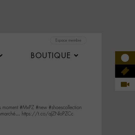
Espace membre
BOUTIQUE
is moment #MxPZ #new #shoescollection
onmarché… https://t.co/aJZNloPZCc