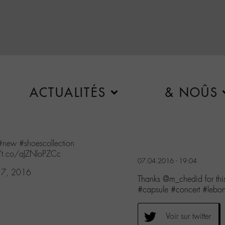
ACTUALITÉS
& NOÛS
#new
#shoescollection
//t.co/aJZNloPZCc
07.04.2016 - 19:04
l 7, 2016
Thanks @m_chedid for th
#capsule #concert #leb
Voir sur twitter