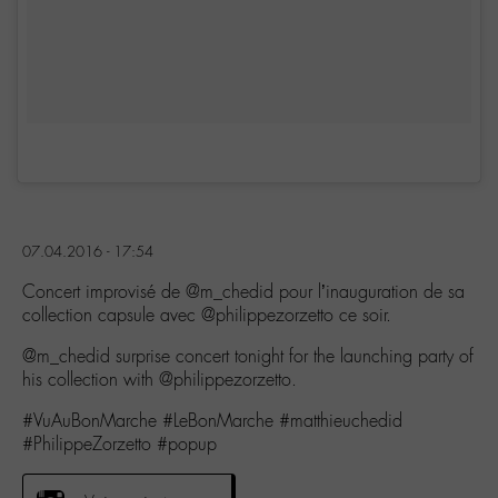
07.04.2016 - 17:54
Concert improvisé de @m_chedid pour l’inauguration de sa
collection capsule avec @philippezorzetto ce soir.
@m_chedid surprise concert tonight for the launching party of
his collection with @philippezorzetto.
#VuAuBonMarche #LeBonMarche #matthieuchedid
#PhilippeZorzetto #popup