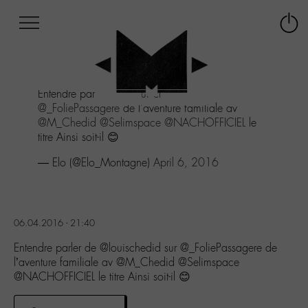
Afficher
Panneau de gestion des cookies
Labo
Connex
-
le
M-
menu
Aller
Entendre parler de
@louischedid
sur
au
@_FoliePassagere
de l'aventure familiale av
menu
@M_Chedid
@Selimspace
@NACHOFFICIEL
le
Aller
titre Ainsi soit-il 😊
au
contenu
— Elo (@Elo_Montagne)
April 6, 2016
Aller
à
la
recherche
06.04.2016 - 21:40
Entendre parler de @louischedid sur @_FoliePassagere de
l’aventure familiale av @M_Chedid @Selimspace
@NACHOFFICIEL le titre Ainsi soit-il 😊