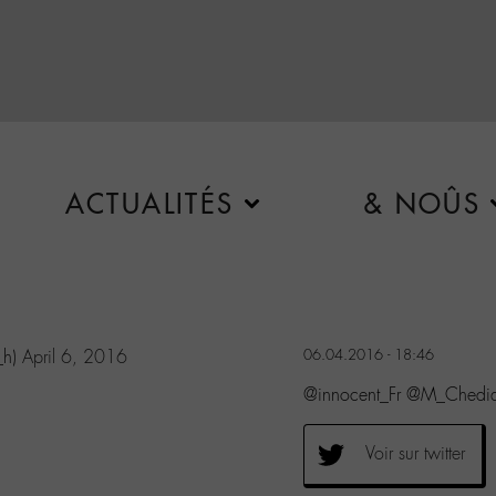
ACTUALITÉS
& NOÛS
_h)
April 6, 2016
06.04.2016 - 18:46
@innocent_Fr @M_Chedid 
Voir sur twitter