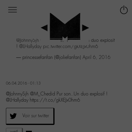
Afficher
Panneau de gestion des cookies
Labo
Connex
-
le
M-
menu
Aller
@JohnnySjh
@M_Chedid
Pur son..Un duo explosif
au
!
@LHallyday
pic.twitter.com/gkXEJx0hm6
menu
Aller
— princessefanfan (@joliefanfan)
April 6, 2016
au
contenu
Aller
à
06.04.2016 - 01:13
la
recherche
@JohnnySjh @M_Chedid Pur son..Un duo explosif !
@LHallyday https://t.co/gkXEJx0hm6
Voir sur twitter