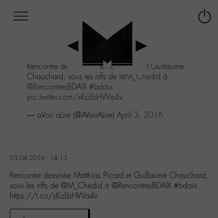
Afficher
Panneau de gestion des cookies
Labo
Connex
-
le
M-
menu
Aller
Rencontre dessinée Matthias Picard et Guillaume
au
Chauchard, sous les riffs de
@M_Chedid
à
menu
@RencontresBDAIX
#bdaix
Aller
pic.twitter.com/sKoLbHWa4v
au
contenu
— aVoir aLire (@AVoirALire)
April 3, 2016
Aller
à
la
recherche
03.04.2016 - 14:13
Rencontre dessinée Matthias Picard et Guillaume Chauchard,
sous les riffs de @M_Chedid à @RencontresBDAIX #bdaix
https://t.co/sKoLbHWa4v