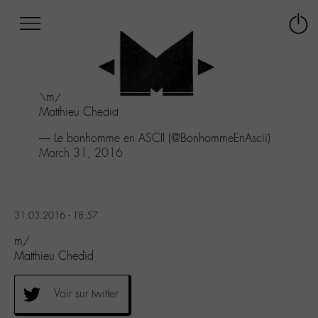
Afficher
Panneau de gestion des cookies
Labo
Connex
-
le
M-
menu
Aller
\m/
au
Matthieu Chedid
menu
Aller
— Le bonhomme en ASCII (@BonhommeEnAscii)
au
March 31, 2016
contenu
Aller
à
la
31.03.2016 - 18:57
recherche
m/
Matthieu Chedid
Voir sur twitter