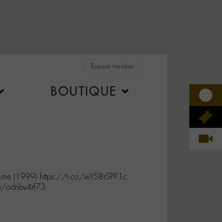
Espace membre
BOUTIQUE
ime (1999) https://t.co/wYS8rSPP1c
co/odnbv4rf73