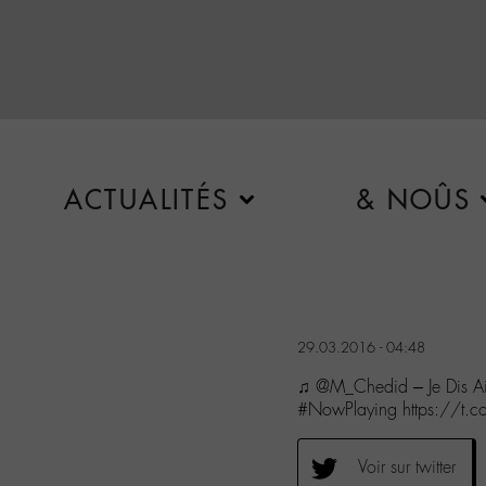
ACTUALITÉS
& NOÛS
29.03.2016 - 04:48
♫ @M_Chedid – Je Dis A
#NowPlaying https://t.
Voir sur twitter