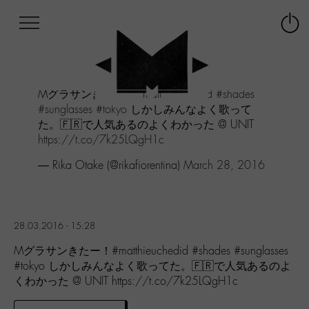
Afficher
Panneau de gestion des cookies
Labo
Connex
-
le
M-
menu
Aller
Mグラサンきたー！
#matthieuchedid
#shades
au
#sunglasses
#tokyo
しかしみんなよく歌って
menu
た。🇫🇷で人気あるのよくわかった @ UNIT
Aller
https://t.co/7k25LQgH1c
au
contenu
— Rika Otake (@rikafiorentina)
March 28, 2016
Aller
à
la
recherche
28.03.2016 - 15:28
Mグラサンきたー！#matthieuchedid #shades #sunglasses
#tokyo しかしみんなよく歌ってた。🇫🇷で人気あるのよ
くわかった @ UNIT https://t.co/7k25LQgH1c