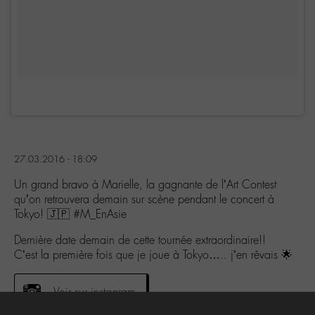
27.03.2016 - 18:09
Un grand bravo à Marielle, la gagnante de l’Art Contest
qu’on retrouvera demain sur scène pendant le concert à
Tokyo! 🇯🇵 #M_EnAsie
Dernière date demain de cette tournée extraordinaire!!
C’est la première fois que je joue à Tokyo….. j’en rêvais 🌟
Voir sur instagram