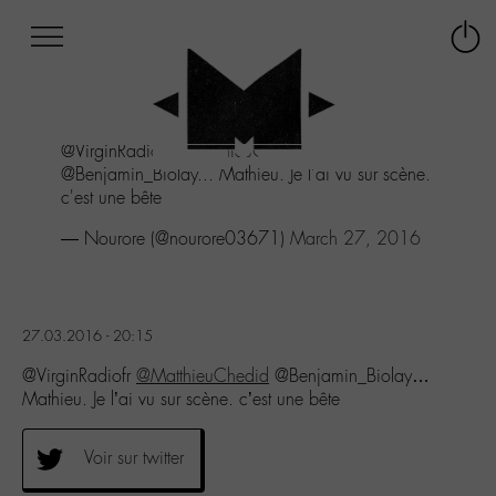
Afficher
Panneau de gestion des cookies
Labo
Connex
-
le
M-
menu
Aller
@VirginRadiofr
@MatthieuChedid
au
@Benjamin_Biolay... Mathieu. Je l'ai vu sur scène.
menu
c'est une bête
Aller
au
— Nourore (@nourore03671)
March 27, 2016
contenu
Aller
à
la
27.03.2016 - 20:15
recherche
@VirginRadiofr
@MatthieuChedid
@Benjamin_Biolay…
Mathieu. Je l’ai vu sur scène. c’est une bête
Voir sur twitter