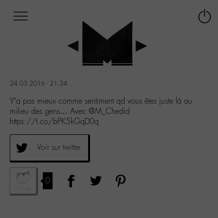
Afficher
Panneau de gestion des cookies
Labo
Connex
-
le
M-
menu
Aller
au
menu
24.03.2016 - 21:34
Aller
au
Y’a pas mieux comme sentiment qd vous êtes juste là au
contenu
milieu des gens… Avec @M_Chedid
Aller
https://t.co/bPK5kGqD0q
à
la
Voir sur twitter
recherche
0