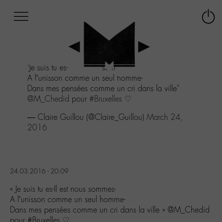
Afficher
Panneau de gestion des cookies
Labo
Connex
-
le
M-
menu
Aller
"Je suis tu es-Il est nous sommes-
au
A l’unisson comme un seul homme-
menu
Dans mes pensées comme un cri dans la ville"
Aller
@M_Chedid
pour
#Bruxelles
♡
au
contenu
— Claire Guillou (@Claire_Guillou)
March 24,
Aller
2016
à
la
recherche
24.03.2016 - 20:09
« Je suis tu es-Il est nous sommes-
A l’unisson comme un seul homme-
Dans mes pensées comme un cri dans la ville » @M_Chedid
pour #Bruxelles ♡