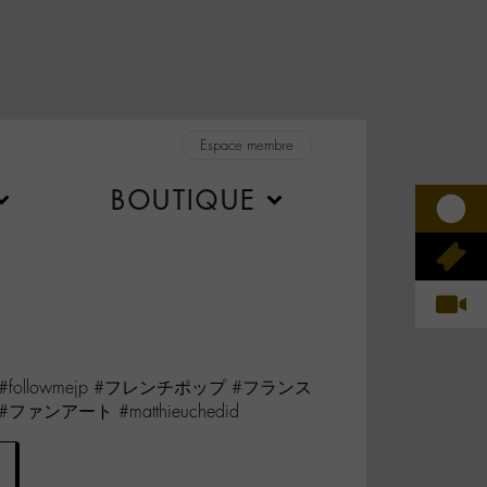
Espace membre
BOUTIQUE
ト#followmejp #フレンチポップ #フランス
ファンアート #matthieuchedid