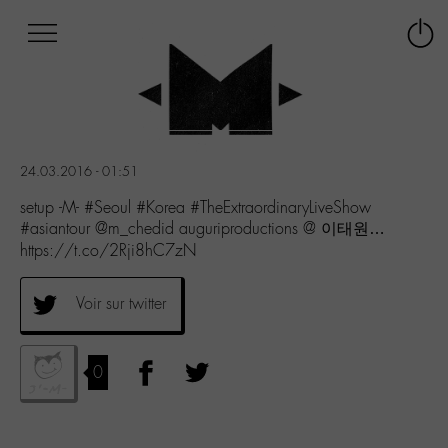
Afficher
Panneau de gestion des cookies
Labo
Connex
-
le
M-
menu
Aller
au
menu
24.03.2016 - 01:51
Aller
au
setup -M- #Seoul #Korea #TheExtraordinaryLiveShow
contenu
#asiantour @m_chedid auguriproductions @ 이태원…
Aller
https://t.co/2Rji8hC7zN
à
la
Voir sur twitter
recherche
0