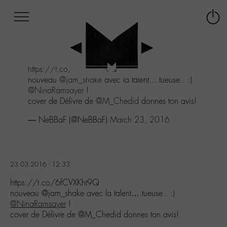
Afficher
Panneau de gestion des cookies
Labo
Connex
-
le
M-
menu
Aller
https://t.co/6fCVXKht9Q
au
nouveau
@jam_shake
avec la talent....tueuse.. :)
menu
@NinaRamsayer
!
Aller
cover de Délivre de
@M_Chedid
donnes ton avis!
au
contenu
— NeBBaF (@NeBBaF)
March 23, 2016
Aller
à
la
recherche
23.03.2016 - 12:33
https://t.co/6fCVXKht9Q
nouveau @jam_shake avec la talent….tueuse.. :)
@NinaRamsayer
!
cover de Délivre de @M_Chedid donnes ton avis!