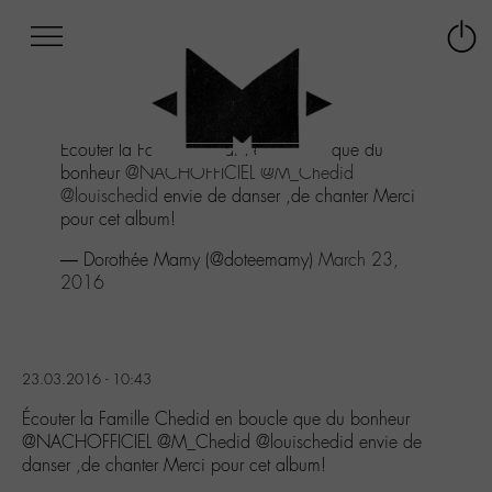
Afficher
Panneau de gestion des cookies
Labo
Connex
-
le
M-
menu
Aller
Écouter la Famille Chedid en boucle que du
au
bonheur
@NACHOFFICIEL
@M_Chedid
menu
@louischedid
envie de danser ,de chanter Merci
Aller
pour cet album!
au
contenu
— Dorothée Mamy (@doteemamy)
March 23,
Aller
2016
à
la
recherche
23.03.2016 - 10:43
Écouter la Famille Chedid en boucle que du bonheur
@NACHOFFICIEL @M_Chedid @louischedid envie de
danser ,de chanter Merci pour cet album!