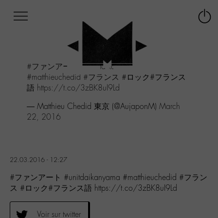
Afficher
Panneau de gestion des cookies
Labo
Connex
-
le
M-
menu
Aller
#ファンアート
#unitdaikanyama
au
#matthieuchedid
#フランス
#ロック#フランス
menu
語
https://t.co/3zBK8uI9Ld
Aller
au
— Matthieu Chedid 東京 (@AujaponM)
March
contenu
22, 2016
Aller
à
la
recherche
22.03.2016 - 12:27
#ファンアート #unitdaikanyama #matthieuchedid #フラン
ス #ロック#フランス語 https://t.co/3zBK8uI9Ld
Voir sur twitter