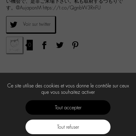
い機会で、是非ご来場下さい。私も取材するつもりで
す。@AujaponM https://t.co/QgnbW3RnFU
Voir sur twitter
0
Ce site utilise des cookies et vous donne le contrôle sur ceux
que vous souhaitez activer
Tout accepter
Tout refuser