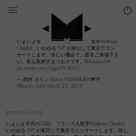
Afficher
Panneau de gestion des cookies
Labo
Connex
-
le
M-
menu
Aller
いよいよ今月の28日、フランス人歌手Matthieu
au
Chedid、いわゆる “M” が来日して東京でコン
menu
サートします。珍しい機会で、是非ご来場下さ
Aller
い。私も取材するつもりです。
@AujaponM
au
contenu
pic.twitter.com/QgnbW3RnFU
Aller
— 西村 カリン (Karyn NISHIMURA)💙💛
à
(@karyn_nishi)
March 20, 2016
la
recherche
20.03.2016 - 04:53
いよいよ今月の28日、フランス人歌手Matthieu Chedid、
いわゆる “M” が来日して東京でコンサートします。珍し