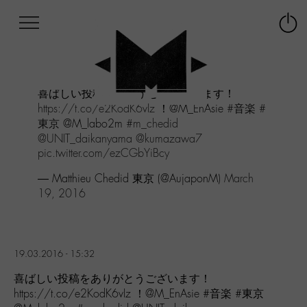
Afficher
Panneau de gestion des cookies
Labo
Connex
-
le
M-
menu
Aller
喜ばしい投稿をありがとうございます！
au
https://t.co/e2KodK6vIz
！@M_EnAsie
#音楽
#
menu
東京
@M_labo2m
#m_chedid
Aller
@UNIT_daikanyama
@kumazawa7
au
pic.twitter.com/ezCGbYiBcy
contenu
Aller
— Matthieu Chedid 東京 (@AujaponM)
March
à
19, 2016
la
recherche
19.03.2016 - 15:32
喜ばしい投稿をありがとうございます！
https://t.co/e2KodK6vIz ！@M_EnAsie #音楽 #東京