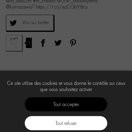
@M_labo2m #m_chedid @UNIT_daikanyama
@kumazawa7 https://t.co/ezCGbYiBcy
Voir sur twitter
0
Ce site utilise des cookies et vous donne le contrôle sur ceux
que vous souhaitez activer
Tout accepter
Tout refuser